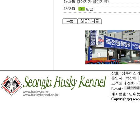
136346
강아지가 클런지요?
136345
답글
상호 : 성주허스키켄
운영자 : 박상하 
고객센터 전화 : (054)
E-mail :
계좌번호 : 단위농협
Copyright(c) www.