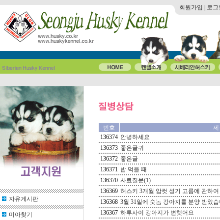
회원가입
|
로그
번호
제
136374
안녕하세요
136373
좋은글귀
136372
좋은글
136371
밥 먹을 때
136370
사료질문(1)
136369
허스키 3개월 암컷 성기 고름에 관하여
자유게시판
136368
3월 31일에 숫놈 강아지를 분양 받았습니
136367
하루사이 강아지가 변햇어요
미아찾기