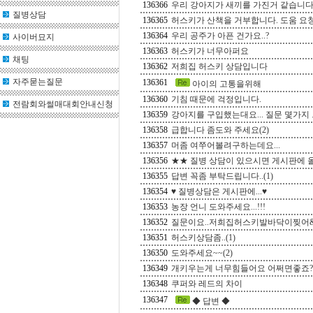
136366
우리 강아지가 새끼를 가진거 같습니
질병상담
136365
허스키가 산책을 거부합니다. 도움 요청드
136364
우리 공주가 아픈 건가요..?
사이버묘지
136363
허스키가 너무아퍼요
채팅
136362
저희집 허스키 상담입니다
자주묻는질문
136361
아이의 고통을위해
136360
기침 때문에 걱정입니다.
전람회와썰매대회안내신청
136359
강아지를 구입했는대요... 질문 몇가지 드
136358
급합니다 좀도와 주세요(2)
136357
머좀 여쭈어볼려구하는데요...
136356
★★ 질병 상담이 있으시면 게시판에 올려
136355
답변 꼭좀 부탁드립니다..(1)
136354
♥ 질병상담은 게시판에...♥
136353
농장 언니 도와주세요...!!!
136352
질문이요..저희집허스키발바닥이찢어&#512
136351
허스키상담좀..(1)
136350
도와주세요~~(2)
136349
개키우는게 너무힘들어요 어쩌면좋죠??(
136348
쿠퍼와 레드의 차이
136347
◆ 답변 ◆