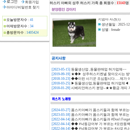
회원가입
허스키 아빠외 성주 허스키 가족 총 회원수 :
15143
명
아이디/비밀번호 찾기
◆◆분양완료◆◆/
키엄마 자견(1)
오늘방문자수 :
41
생년월일 : 2025-12
어제방문자수 :
34
성별 : female
총방문자수 :
1405424
◆◆분양완료◆◆/
허스키(폼스키) 엄마 
생년월일 : 2025-03
성별 : male
[2023-05-15]
동물생산업 ,동물판매업 허가업체~~
[2019-09-19]
★◆▶ 성주허스키켄넬 찾아오시는 방법 
[2018-10-23]
◆◆이런 사기꾼 조심합시다......제가 아.
[2018-03-25]
▶동물생산업,동물판매업 허가업체◀
[2018-01-29]
시베리안허스키 분양--★★황금 개띠 기념
◆◆분양완료◆◆/
허스키(폼스키) 엄마 
생년월일 : 2025-03
성별 : male
[2024-03-27]
폼스키아빠가 폼스키들과 함께 부르는~ 
[2023-03-18]
폼스키아빠가 폼스키들과 함께 부르는 #
[2022-04-14]
폼스키아빠가 폼스키들과 #Don't Forget T
[2022-04-14]
◆◆ #낙동강어부 가 부르는 #모란동백 #
◆◆분양완료◆◆/
[2022-04-14]
◆◆ #낙동강어부 가 부르는 #사모 #나훈