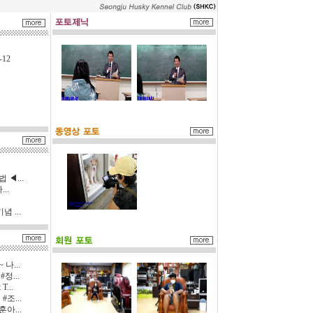
4세대 폼스
-12
3세대 미니
자견(1)
-03
◀...
..
 ...
3세대 미니
자견(1)
-05
나...
정...
...
조...
3세대 미니
아...