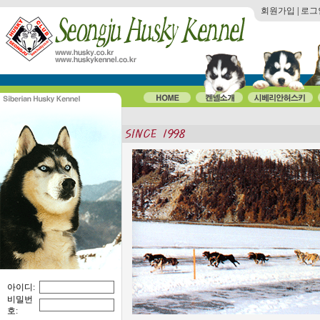
회원가입
|
로그
◆◆분양완료◆◆/
키엄마 자견(1)
생년월일 : 2025-12
아이디:
성별 : female
비밀번
호: