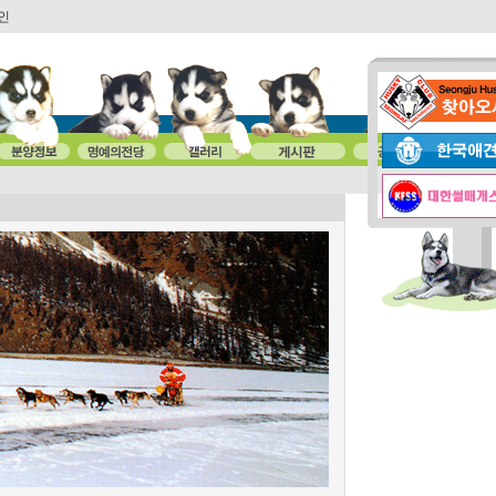
인
4세대 폼스
-12